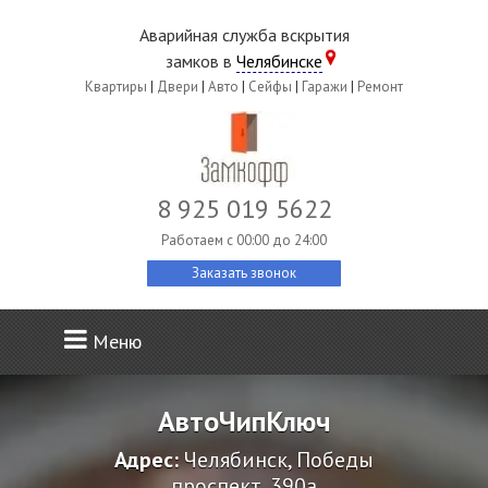
Аварийная служба вскрытия
замков в
Челябинске
Квартиры
|
Двери
|
Авто
|
Сейфы
|
Гаражи
|
Ремонт
8 925 019 5622
Работаем c 00:00 до 24:00
Заказать звонок
Меню
АвтоЧипКлюч
Адрес:
Челябинск, Победы
проспект, 390а