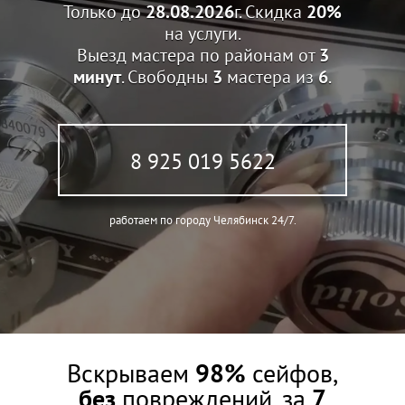
Только до
28.08.2026
г. Скидка
20%
на услуги.
Выезд мастера по районам от
3
минут
. Свободны
3
мастера из
6
.
8 925 019 5622
работаем по городу Челябинск 24/7.
Вскрываем
98%
сейфов,
без
повреждений, за
7